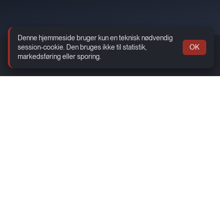
Denne hjemmeside bruger kun en teknisk nødvendig
session-cookie. Den bruges ikke til statistik,
OK
markedsføring eller sporing.
Info
Kontakt
Åbningstider
Sitemap
Erhverv
Social
Facebook