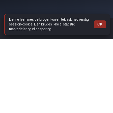
Denne hjemmeside bruger kun en teknisk nødvendig
session-cookie. Den bruges ikke til statistik,
OK
markedsføring eller sporing.
Info
Kontakt
Åbningstider
Sitemap
Erhverv
Social
Facebook